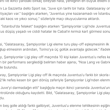
ı kartı ve ikinci yarıdaki birkaç bireysel hata, yenilginin en büyük etke
ı La Gazzetta dello Sport ise, "Juve için tarihi bir hata: Galatasaray onl
tiyaçları var." başlığını atarken, "Juventus yine kazanamadı ve İstanb
daki kaos ve yıkıcı sonuç." sözleriyle maçı okuyucularına aktardı.
 "İstanbul'da felaket" başlığını atarken "Şampiyonlar Ligi'nde Juventus
us düşüş yaşadı ve ciddi hatalar ile Cabal'ın kırmızı kart görmesi so
tesi, "Galatasaray, Şampiyonlar Ligi eleme turu play-off eşleşmesinin i
 etmesinin ardından, Torino'ya üç gollük avantajla gidecek." ifadeleri
ray, Şampiyonlar Ligi play-off maçında 10 kişi kalan Juventus'u nefes 
ün bir performans sergilediği belirten haber ajansı, "Noa Lang ve Gabri
nde bulundu.
ay, Şampiyonlar Ligi play-off ilk maçında Juventus'u farklı bir skorla m
'lik nefes kesen bir geri dönüş zaferiyle Şampiyonlar Ligi'nden elenmeni
uve'yi darmadağın etti" başlığıyla maçın ikinci yarısında Juventus'un da
ntrolünde olduğunu kaydetti. Bild, "Galatasaray, Şampiyonlar Ligi pla
du.
beş golle aldığı farklı galibiyet, Juventus'u elenme tehlikesinin eşiğine