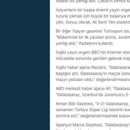
felaket bir yenilgi aldı. Cabal'ın kırmız
İtalyanların bir başka önemli yayın organ
turuna çıkmak için büyük bir başarıya ih
çıktı. Sonuç olarak, Ali Sami Yen stadın
Bir diğer İtalyan gazetesi Tuttosport da,
"Mükemmel bir ilk yarıdan sonra, Juvent
yenilgi aldı." ifadelerini kullandı.
İngiliz yayın organı BBC'nin internet si
mücadele sonunda geriden gelerek mağlup
İngiliz haber ajansı Reuters, "Galatasa
başlığını attı. Galatasaray'ın maçta üst
maçın yıldızları oldu." değerlendirmesi
ABD merkezli haber ajansı AP, "Galatasar
"Galatasaray, İstanbul'da Juventus'u 5-2
Alman Bild Gazetesi, "5-2! Galatasaray, J
tamamen Türkiye Süper Ligi liderinin ko
domine etti." değerlendirmesinde bulun
İspanyol Marca Gazetesi, "Galatasaray'ın 