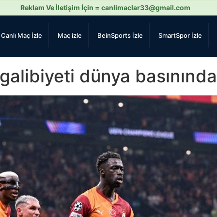
Reklam Ve İletişim İçin =
canlimaclar33@gmail.com
Canlı Maç İzle
Maç izle
BeinSports İzle
SmartSpor İzle
galibiyeti dünya basınında