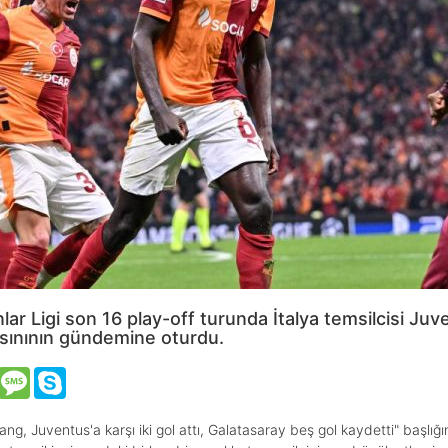
 Ligi son 16 play-off turunda İtalya temsilcisi Juvent
sınının gündemine oturdu.
VK
Message
Skype
ang, Juventus'a karşı iki gol attı, Galatasaray beş gol kaydetti" başlığın