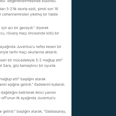
ni oldu" değerlendirmesinde bulundu.
arı 5-2'lik skorla ezdi, şimdi son 16
ul cehenneminden yıkılmış bir halde
 için acı bir geceydi." diyerek
nucu, rövanş maçı öncesinde kötü bir
lk ayağında Juventus'u nefes kesen bir
yle tarihi maçı okurlarına aktardı.
kesen bir mücadeleyle 5-2 mağlup etti"
el Sara, göz kamaştırıcı bir oyunla
ağlup etti" başlığını atarak
n eşiğine getirdi." ifadelerini kullandı.
ğıldığını belirterek ikinci yarının
y-off'unun ilk ayağında Juventus'u
 getirdi." başlığını atarak, "Galatasaray,