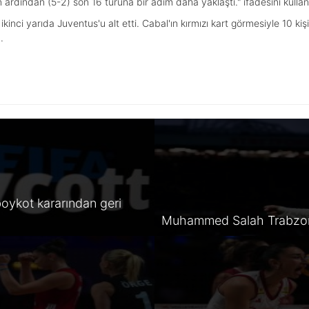
ardından (5-2) son 16 turuna bir adım daha yaklaştı." ifadesini kullan
kinci yarıda Juventus'u alt etti. Cabal'ın kırmızı kart görmesiyle 10 ki
.
oykot kararından geri
Muhammed Salah Trabzon