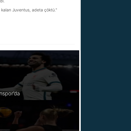
dı.
şi kalan Juventus, adeta çöktü."
spor’da