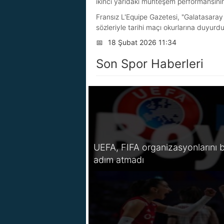
ikinci yarıdaki muhteşem performansının 
Fransız L'Equipe Gazetesi, "Galatasaray i
sözleriyle tarihi maçı okurlarına duyurdu
📅
18 Şubat 2026 11:34
Son Spor Haberleri
UEFA, FIFA organizasyonlarını b
adım atmadı