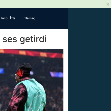
×
Tivibu İzle
izlemaç
 ses getirdi