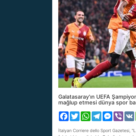
Galatasaray'ın UEFA Şampiyonlar
mağlup etmesi dünya spor ba
Facebook
Twitter
WhatsApp
Telegram
Messenger
Viber
İtalyan Corriere dello Sport Gazetesi, "L