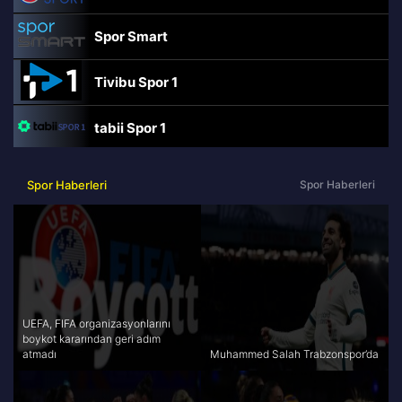
Spor Smart
Tivibu Spor 1
tabii Spor 1
TRT Spor
Spor Haberleri
Spor Haberleri
beIN Sports Haber
tabii Spor
A Spor
UEFA, FIFA organizasyonlarını
boykot kararından geri adım
atmadı
Muhammed Salah Trabzonspor’da
Tivibu Spor