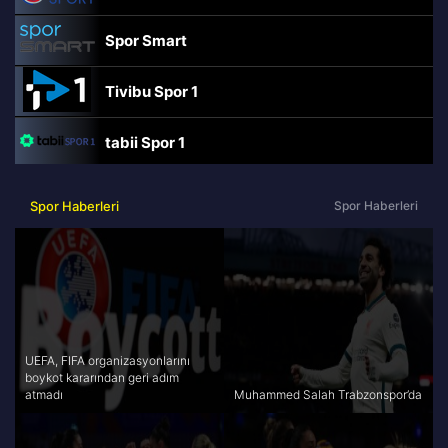
Spor Smart
Tivibu Spor 1
tabii Spor 1
TRT Spor
Spor Haberleri
Spor Haberleri
beIN Sports Haber
tabii Spor
A Spor
UEFA, FIFA organizasyonlarını
boykot kararından geri adım
atmadı
Muhammed Salah Trabzonspor’da
Tivibu Spor