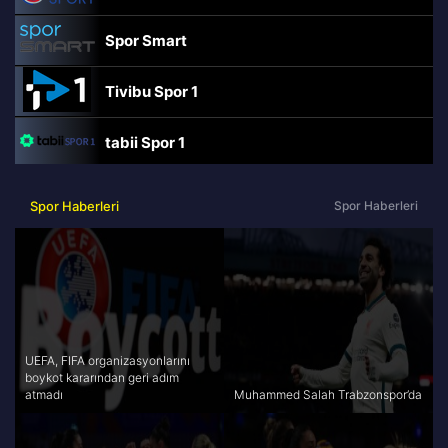
Spor Smart
Tivibu Spor 1
tabii Spor 1
TRT Spor
Spor Haberleri
Spor Haberleri
beIN Sports Haber
tabii Spor
A Spor
UEFA, FIFA organizasyonlarını
boykot kararından geri adım
atmadı
Muhammed Salah Trabzonspor’da
Tivibu Spor