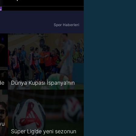
beIN Sports Haber
Spor Haberleri
tabii Spor
A Spor
Tivibu Spor
TV8,5
de
Dünya Kupası İspanya’nın
S Sport 2
Spor Smart 2
HT Spor
yu
Süper Lig’de yeni sezonun