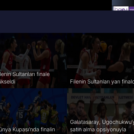
lenin Sultanları finale
ükseldi
Filenin Sultanları yarı final
Galatasaray, Ugochukwu’
ünya Kupası’nda finalin
satın alma opsiyonuyla