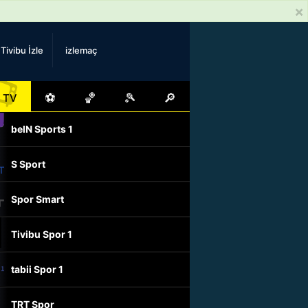
×
Tivibu İzle
izlemaç
📺
⚽
🏀
🎾
🔎
TV
beIN Sports 1
S Sport
Spor Smart
Tivibu Spor 1
tabii Spor 1
TRT Spor