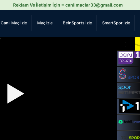
Reklam Ve İletişim İçin =
canlimaclar33@gmail.com
Canlı Maç İzle
Maç izle
BeinSports İzle
SmartSpor İzle
⋮
▶