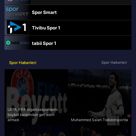
Spor Smart
Tivibu Spor 1
tabii Spor 1
TRT Spor
Spor Haberleri
Spor Haberleri
beIN Sports Haber
tabii Spor
A Spor
UEFA, FIFA organizasyonlarını
boykot kararından geri adım
atmadı
Muhammed Salah Trabzonspor’da
Tivibu Spor