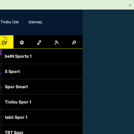
×
Tivibu İzle
izlemaç
📺
⚽
🏀
🎾
🔎
TV
beIN Sports 1
S Sport
Spor Smart
Tivibu Spor 1
tabii Spor 1
TRT Spor