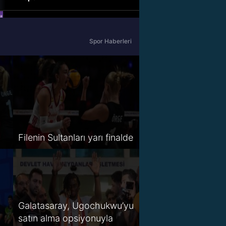
beIN Sports Haber
Spor Haberleri
tabii Spor
A Spor
Tivibu Spor
TV8,5
Filenin Sultanları yarı finalde
S Sport 2
Spor Smart 2
HT Spor
Galatasaray, Ugochukwu’yu
satın alma opsiyonuyla