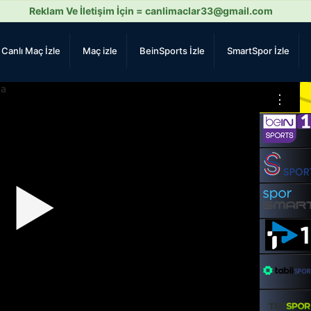
Reklam Ve İletişim İçin =
canlimaclar33@gmail.com
Canlı Maç İzle
Maç izle
BeinSports İzle
SmartSpor İzle
⋮
▶