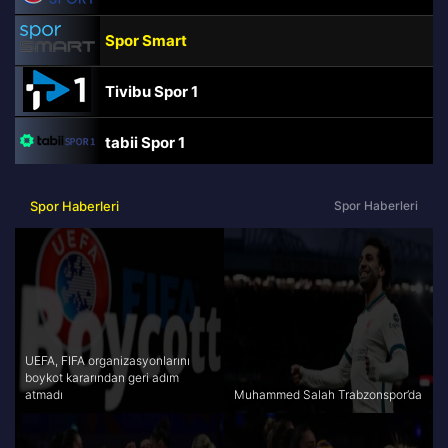
Spor Smart
Tivibu Spor 1
tabii Spor 1
TRT Spor
Spor Haberleri
Spor Haberleri
beIN Sports Haber
tabii Spor
A Spor
UEFA, FIFA organizasyonlarını
boykot kararından geri adım
atmadı
Muhammed Salah Trabzonspor’da
Tivibu Spor