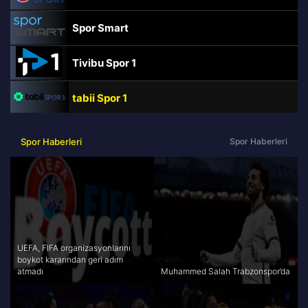
Spor Smart
Tivibu Spor 1
tabii Spor 1
TRT Spor
Spor Haberleri
Spor Haberleri
beIN Sports Haber
tabii Spor
A Spor
UEFA, FIFA organizasyonlarını
boykot kararından geri adım
atmadı
Muhammed Salah Trabzonspor’da
Tivibu Spor