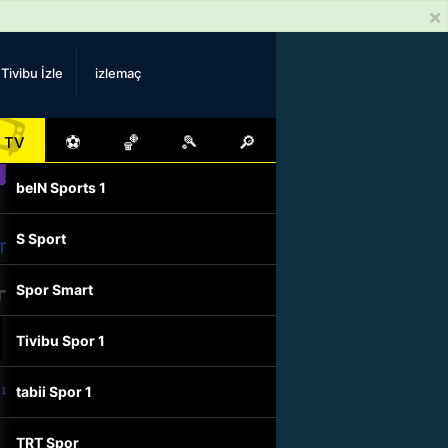
×
Tivibu İzle
izlemaç
📺
⚽
🏀
🎾
🔎
TV
beIN Sports 1
S Sport
Spor Smart
Tivibu Spor 1
tabii Spor 1
TRT Spor