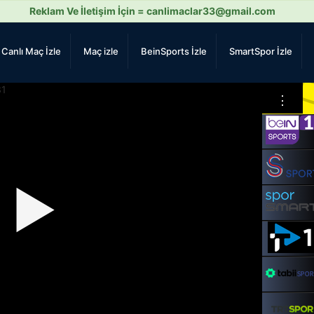
Reklam Ve İletişim İçin =
canlimaclar33@gmail.com
Canlı Maç İzle
Maç izle
BeinSports İzle
SmartSpor İzle
⋮
▶