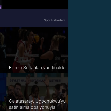
beIN Sports Haber
Spor Haberleri
tabii Spor
A Spor
Tivibu Spor
TV8,5
Filenin Sultanları yarı finalde
S Sport 2
Spor Smart 2
HT Spor
Galatasaray, Ugochukwu’yu
satın alma opsiyonuyla