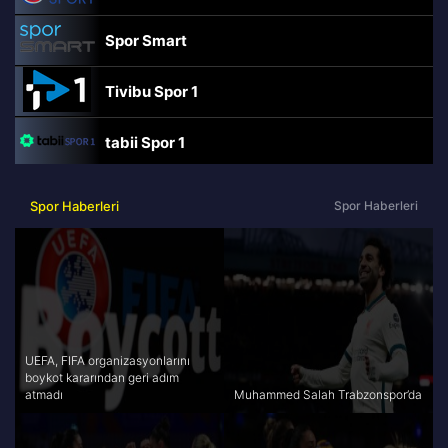
Spor Smart
Tivibu Spor 1
tabii Spor 1
TRT Spor
Spor Haberleri
Spor Haberleri
beIN Sports Haber
tabii Spor
A Spor
UEFA, FIFA organizasyonlarını
boykot kararından geri adım
atmadı
Muhammed Salah Trabzonspor’da
Tivibu Spor