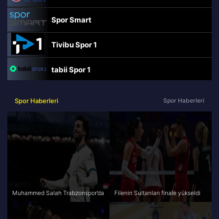
Spor Smart
Tivibu Spor 1
tabii Spor 1
TRT Spor
Spor Haberleri
Spor Haberleri
beIN Sports Haber
tabii Spor
A Spor
Muhammed Salah Trabzonspor’da
Filenin Sultanları finale yükseldi
Tivibu Spor