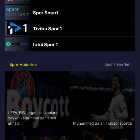
Spor Smart
Tivibu Spor 1
tabii Spor 1
TRT Spor
Spor Haberleri
Spor Haberleri
beIN Sports Haber
tabii Spor
A Spor
UEFA, FIFA organizasyonlarını
boykot kararından geri adım
atmadı
Muhammed Salah Trabzonspor’da
Tivibu Spor