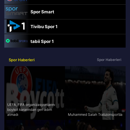
Spor Smart
Tivibu Spor 1
tabii Spor 1
TRT Spor
Spor Haberleri
Spor Haberleri
beIN Sports Haber
tabii Spor
A Spor
UEFA, FIFA organizasyonlarını
boykot kararından geri adım
atmadı
Muhammed Salah Trabzonspor’da
Tivibu Spor