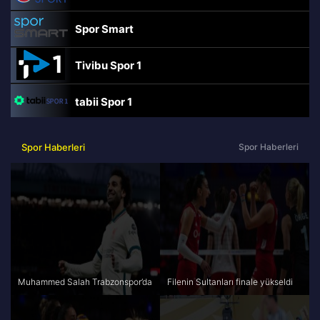
Spor Smart
Tivibu Spor 1
tabii Spor 1
TRT Spor
Spor Haberleri
Spor Haberleri
beIN Sports Haber
tabii Spor
A Spor
Muhammed Salah Trabzonspor’da
Filenin Sultanları finale yükseldi
Tivibu Spor